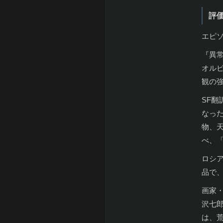
評
エピ
『異
オル
観の
SF翻
なっ
物、
べ、
ロシ
品で
画家
沢七
は、