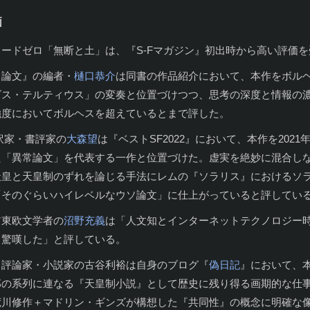
価
ソードゼロ「無断と土」は、『S-Fマガジン』初出時から高い評価
常論文』の編者・
樋口恭介
は同書の作品紹介において、本作をボル
ビス・テルティウス」の変奏と位置づけつつ、思考の深度と情報の
強度においてボルヘスを超えているとまで評した。
訳家・書評家の
大森望
は『ベストSF2022』において、本作を202
た「異常論文」を代表する一作と位置づけた。虚実を絶妙に混合し
天皇と天皇制のずれを論じる手法にレムの『ソラリス』におけるソ
「そのぐらいハイレベルなウソ論文」に仕上がっていると評してい
ア東欧文学者の
沼野充義
は「人文知とインターネットテクノロジー
、驚嘆した」と評している。
・評論家・小説家の古谷利裕は自身のブログ『
偽日記
』において、
郎の系列に連なる『天皇制小説』として歴史に残り得る画期的な仕
荒川修作＋マドリン・ギンズが構想した『共同性』の概念に明確な