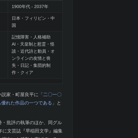
1900年代 - 2037年
日本・フィリピン・中
国
記憶障害・人格補助
AI・天皇制と慰霊・怪
談・近代詩と動員・オ
ンラインの友情と喪
失・日記・集団的制
作・クィア
小説家・町屋良平に
「二〇一〇
も優れた作品の一つである」
と
詩・批評の執筆のほか、同グル
2年に文芸誌『早稲田文学』編集