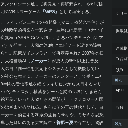
名アンソロジーを通じて再発見・再解釈され、やがて開
明のVRホラーゲーム
『WPS』
として結実する。
シリー
8年、フィリピン上空での核起爆（マニラ核閃光事件）が
アの地政学的構図を一変させ、翌年には新型コロナウイ
掲載誌
変異株（SARS-CoV-N29）によるパンデミック（J-ア
ジア）が発生し、人類の約3割にエピソード記憶の障害
連載期
らす。記憶がインフラとして再定義された2037年の日
刊行頻
、人格補助AI〈
ノーカー
〉が成人の95%以上に普及
個人の自己同一性を支えるシステムとして機能してい
既刊
この社会を舞台に、ノーカーのメンターとして働く二神
前史
、9年間の音信不通を経てフィリピンから来日するマリ
ep.0
K・バウティスタ、柚葉をゲームと詩の世界に引き込ん
路銘万葉といった人物たちの関係が、テクノロジーと国
度のはざまで描かれる。さらにその下の世代として、自
収録
ノーカーを消去する20歳の遠藤ミサキや、ミサキを思想
誘導した疑いのある大学院生・
菅原三夏
の存在が、物語
設定