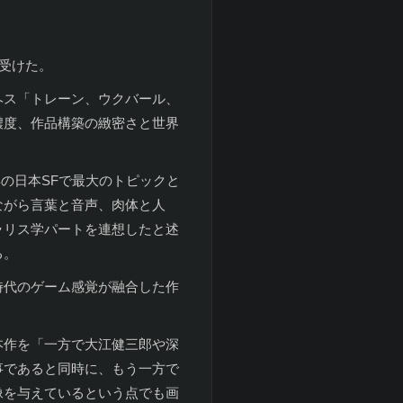
を受けた。
ヘス「トレーン、ウクバール、
濃度、作品構築の緻密さと世界
1年の日本SFで最大のトピックと
ながら言葉と音声、肉体と人
ラリス学パートを連想したと述
る。
時代のゲーム感覚が融合した作
本作を「一方で大江健三郎や深
事であると同時に、もう一方で
像を与えているという点でも画