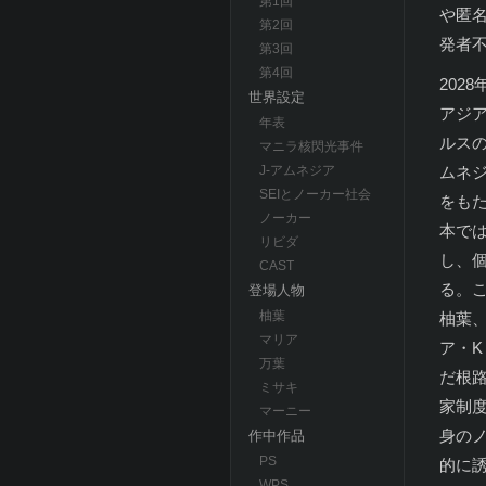
第1回
や匿
第2回
発者不
第3回
第4回
202
世界設定
アジ
年表
ルスの
マニラ核閃光事件
ムネ
J-アムネジア
SEIとノーカー社会
をもた
ノーカー
本では
リビダ
し、
CAST
る。
登場人物
柚葉
柚葉
マリア
ア・
万葉
だ根
ミサキ
家制
マーニー
身の
作中作品
PS
的に
WPS