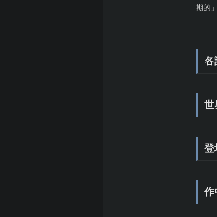
期的
各
世
登
作