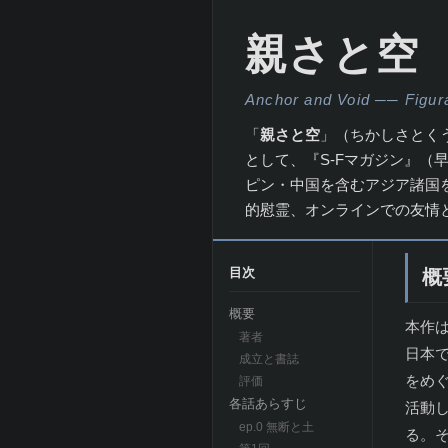
親さと空
Anchor and Void ── Figura
「
親さと空
」（ちかしさとくう
として、『S-Fマガジン』（
ピン・中国を含むアジア諸国
的慰霊、オンラインでの友情
目次
概
概要
本作は
著者
日本
成立と書誌
をめ
評価
各話あらすじ
活動し
ep.0 無断と土
る。そ