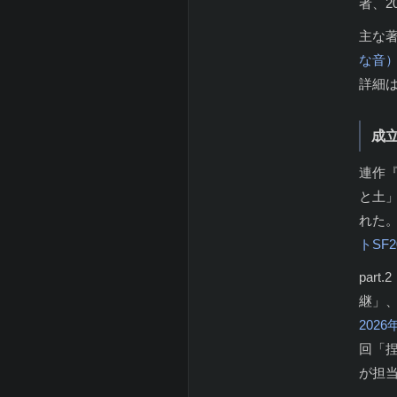
者、
主な
な音
詳細
成
連作
と土」
れた
トSF2
par
継」
2026
回「捏
が担