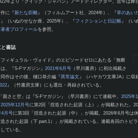
2022年より『クイック・ジャパン』アートディレクター。近年は舞
著作に『
新たな距離
』（フィルムアート社、2024年）、『
草のあいだ
）
』（いぬのせなか座、2025年）、『
フィクションと日記帳
』（い
は
著者プロフィール
を参照。
立と書誌
『フィギュラル・ヴォイド』のエピソードゼロにあたる「無断
は、『S-Fマガジン』
2021年6月号
（早川書房）に初出掲載さ
。同作はその後、樋口恭介編『
異常論文
』（ハヤカワ文庫JA）に収
022
』（竹書房文庫）にも選出・再録されている。
t.2「親さと空」は『S-Fマガジン』（早川書房）にて連載中。
2025年
、
2025年12月号
に第2回「捏造された起源（上）」が掲載された。20
年4月号
に第3回「捏造された起源（中）」が掲載。2026年6月号は
造された起源（下 part.1）」が掲載されている。連載各回のト
当している。