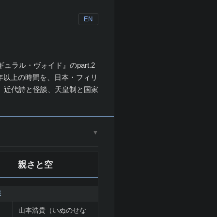
EN
ル・ヴォイド』のpart.2
百年以上の時間を、日本・フィリ
、近代詩と怪談、天皇制と国家
▼
親さと空
報
山本浩貴（いぬのせな