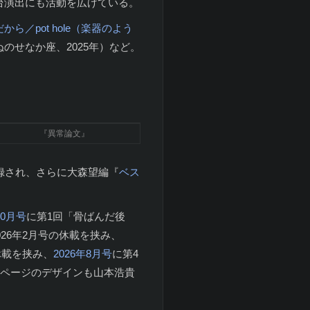
台演出にも活動を広げている。
から／pot hole（楽器のよう
ぬのせなか座、2025年）など。
『異常論文』
録され、さらに大森望編『
ベス
10月号
に第1回「骨ばんだ後
26年2月号の休載を挟み、
休載を挟み、
2026年8月号
に第4
ビラページのデザインも山本浩貴