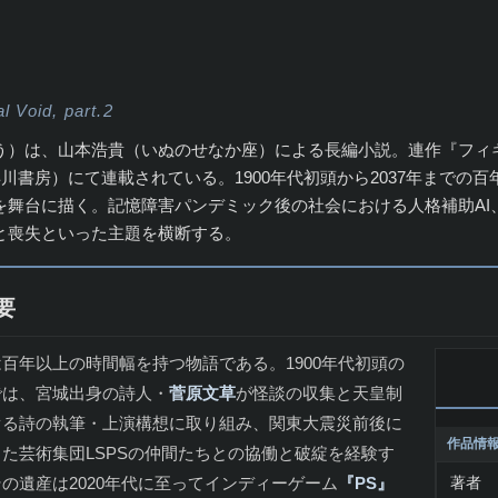
l Void, part.2
）は、山本浩貴（いぬのせなか座）による長編小説。連作『フィギュラ
早川書房）にて連載されている。1900年代初頭から2037年までの
を舞台に描く。記憶障害パンデミック後の社会における人格補助AI
と喪失といった主題を横断する。
要
百年以上の時間幅を持つ物語である。1900年代初頭の
では、宮城出身の詩人・
菅原文草
が怪談の収集と天皇制
ぐる詩の執筆・上演構想に取り組み、関東大震災前後に
作品情
た芸術集団LSPSの仲間たちとの協働と破綻を経験す
の遺産は2020年代に至ってインディーゲーム
『PS』
著者