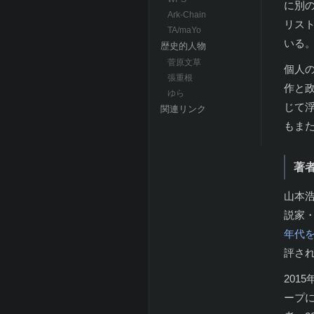
に別
Ark-Chain
リス
TA/maYo
いる
歴史的人物
菅原文草
個人
張重根
作と
ゆら
じて
関連リンク
もま
著
山本浩
説家
年代
評さ
201
ープに