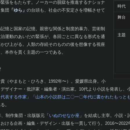
の緊張をもたらす。ノーカーの脱獄を推進するナショナ
時代
ト集団
「ゆら」
の台頭も、社会の不安定さを増幅させて
舞台
。
の記憶と国家の記憶、親密な関係と制度的暴力、芸術制
主題
政治運動のあいだの緊張が、各回ごとに異なる形式を通
浮かび上がる。人類の存続そのものの後を想像する視座
た、本作を貫く主題の一つである。
者
貴（やまもと・ひろき、1992年〜）。愛媛県出身。小
・デザイナー・批評家・編集者・演出家。10代より小説を発表し、
を代表する作家」「山本の小説群は二〇一〇年代に書かれたもっと
れる。
5年、制作集団・出版版元「
いぬのせなか座
」を結成し主宰。小説・
おける企画・編集・デザイン・出版を一貫して行う。2016〜202