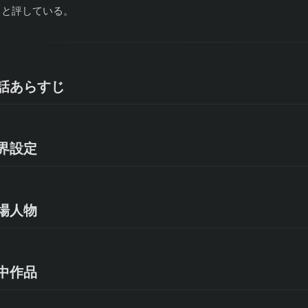
」と評している。
話あらすじ
界設定
場人物
中作品