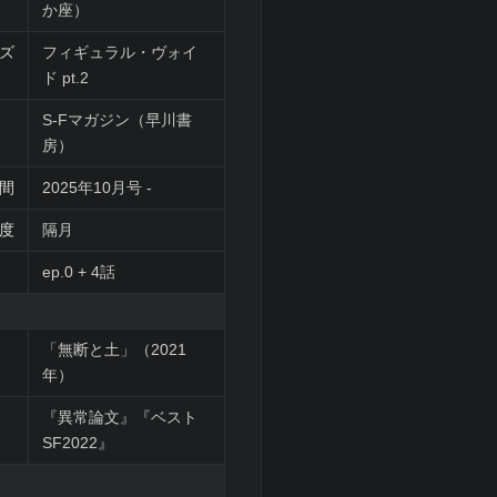
か座）
ズ
フィギュラル・ヴォイ
ド pt.2
S-Fマガジン（早川書
房）
間
2025年10月号 -
度
隔月
ep.0 + 4話
「無断と土」（2021
年）
『異常論文』『ベスト
SF2022』